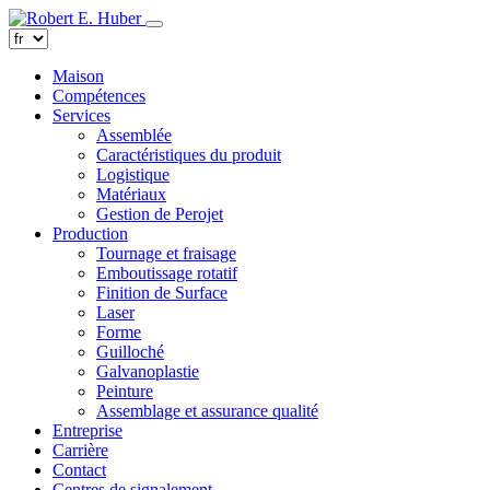
Maison
Compétences
Services
Assemblée
Caractéristiques du produit
Logistique
Matériaux
Gestion de Perojet
Production
Tournage et fraisage
Emboutissage rotatif
Finition de Surface
Laser
Forme
Guilloché
Galvanoplastie
Peinture
Assemblage et assurance qualité
Entreprise
Carrière
Contact
Centres de signalement